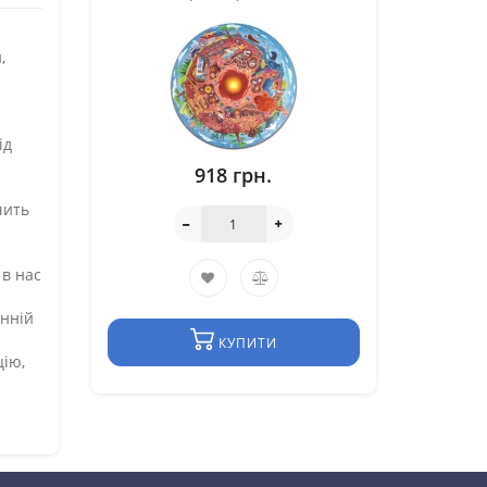
,
ід
918 грн.
чить
 в нас
онній
КУПИТИ
цію,