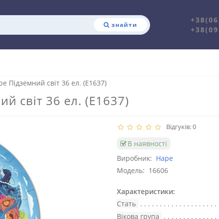
+38(06
знайти
+38(09
e Підземний світ 36 ел. (E1637)
й світ 36 ел. (E1637)
Відгуків: 0
В наявності
Виробник:
Hape
Модель:
16606
Характеристики:
Стать
Вікова група