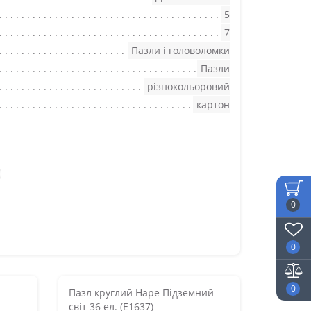
5
7
Пазли і головоломки
Пазли
різнокольоровий
картон
0
0
0
Пазл круглий Hape Підземний
світ 36 ел. (E1637)