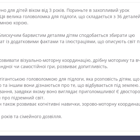
но для дітей віком від 3 років. Пориньте в захопливий урок
я велика головоломка для підлоги, що складається з 36 деталей
земною корою.
і блискучим барвистим деталям дітям сподобається збирати цю
кат із додатковими фактами та ілюстраціями, що описують світ п
озвивати візуально-моторну координацію, дрібну моторику та в
ндної чи самостійної гри, розвиває допитливість.
ігантською головоломкою для підлоги, яка розповість дітям, що
ою та іншим вони дізнаються про те, що відбувається під землею.
чування, завдяки якому воно виглядає приголомшливо! Є двостор
 про підземний світ.
Він також розвиває когнітивні навички, зорово-моторну координа
 років та сімейного дозвілля.