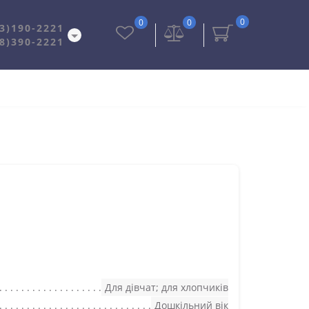
0
0
0
3)190-2221
8)390-2221
Для дівчат; для хлопчиків
Дошкільний вік