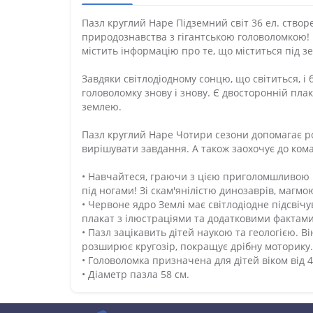
Пазл круглий Hape Підземний світ 36 ел. створе
природознавства з гігантською головоломкою! Ц
містить інформацію про те, що міститься під 
Завдяки світлодіодному сонцю, що світиться, 
головоломку знову і знову. Є двосторонній пла
землею.
Пазл круглий Hape Чотири сезони допомагає р
вирішувати завдання. А також заохочує до кома
• Навчайтеся, граючи з цією приголомшливою г
під ногами! Зі скам'янілістю динозаврів, магм
• Червоне ядро Землі має світлодіодне підсві
плакат з ілюстраціями та додатковими фактами
• Пазл зацікавить дітей наукою та геологією. 
розширює кругозір, покращує дрібну моторику.
• Головоломка призначена для дітей віком від 4
• Діаметр пазла 58 см.