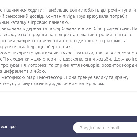
 навчилися ходити? Найбільше вони люблять дві речі – тупати
й сенсорний досвід. Компанія Viga Toys врахувала потреби
унки-каталку з ігровою панеллю.
в виконана з дерева та пофарбована в ніжні біло-рожеві тони. Н
олесах, де на передній панелі розташований ігровий центр із
товий лабіринт і хвилястий трек, годинник зі стрілками та
 крутити, циліндр, що обертається.
оже використовуватися як в якості каталки, так і для сенсорног
 її як ходунки – для опори та вдосконалення ходьби. Що ж до іг
ь: тренування моторики та сприйняття кольорів, розвиток коорди
 з цифрами та лічбою.
з методикою Марії Монтессорі. Вона тренує велику та дрібну
езпечує дитину якісним дидактичним матеріалом.
теся про