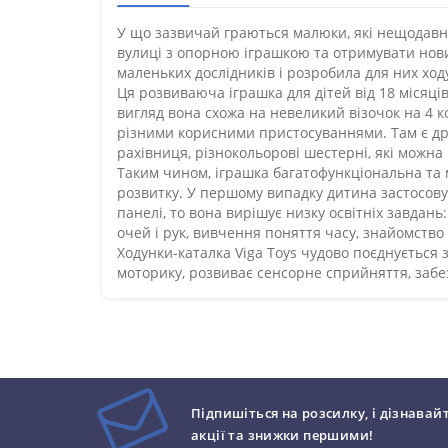
У що зазвичай граються малюки, які нещодавно
вулиці з опорною іграшкою та отримувати нови
маленьких дослідників і розробила для них ход
Ця розвиваюча іграшка для дітей від 18 місяці
вигляд вона схожа на невеликий візочок на 4 к
різними корисними пристосуваннями. Там є дро
рахівниця, різнокольорові шестерні, які можна
Таким чином, іграшка багатофункціональна та м
розвитку. У першому випадку дитина застосовує
панелі, то вона вирішує низку освітніх завдан
очей і рук, вивчення поняття часу, знайомство
Ходунки-каталка Viga Toys чудово поєднується 
моторику, розвиває сенсорне сприйняття, заб
Підпишіться на розсилку, і дізнавай
акції та знижки першими!