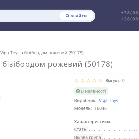
+38(06
знайти
+38(09
Viga Toys з бізібордом рожевий (50178)
з бізібордом рожевий (50178)
Відгуків: 0
В наявності
Виробник:
Viga Toys
Модель:
16046
Характеристики:
Стать
Вікова група