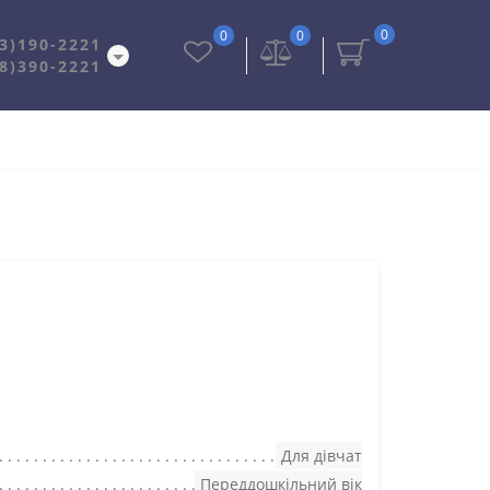
0
0
0
3)190-2221
8)390-2221
Для дівчат
Переддошкільний вік