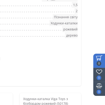
1,5
2
Пізнання світу
Ходунки-каталки
рожевий
дерево
0
0
0
Ходунки-каталка Viga Toys з
бізібордом рожевий (50178)