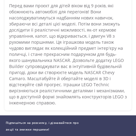
Перед вами проєкт для дітей віком від 9 років, які
обожнюють автомобілі для перегонів! Вони
насолоджуватимуться надбанням нових навичок,
збираючи всі деталі цієї моделі. Потім вони зможуть
дослідити її реалістичні можливості, як-от кермове
управління, капот, що відкривається, і двигун V8 з
рухомими поршнями. Ця іграшкова модель також
чудово виглядає як колекційний предмет інтер'єру на
поличці, і стане прекрасним подарунком для будь-
якого шанувальника NASCAR. Дозвольте додатку LEGO
Builder супроводжувати вас в інтуїтивній будівельній
пригоді, доки ви створюєте модель NASCAR Chevy
Camaro. Масштабуйте й обертайте моделі в 3D і
відстежуйте свй прогрес. Іграшки LEGO Technic
вирізняються реалістичними деталями і механізмами,
що в доступній формі знайомлять конструкторів LEGO з
інженерною справою.
Підпишіться на розсилку, і дізнавайтеся про
акції та знижки першими!