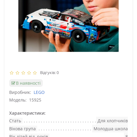
Відгуків: 0
В наявності
Виробник:
LEGO
Модель:
15925
Характеристики:
Стать
Для хлопчиків
Вікова група
Молодша школа
Вік дітей від, років
8