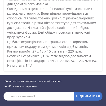
для допитливого малюка.
Складається з центральної великої кулі і маленьких
кульок на стержнях. Вони вільно переміщаються
способом "тягни-штовхай-крути". У різнокольорових
кульок-сателітів різна цікава текстура для тактильних
досліджень. На кожній сфері є силіконовий обідок
унікальної форми. Цей обідок послужить малюкові
прорізувачем.
Ця багатофункціональна іграшка стане корисним і
приємним подарунком для малюків від 6 місяців.
Розмір виробу: 27 х 18 х 15 см, вага – 220 грам.
Безпека і сертифікація: Wimzle відповідає вимогам
сертифікатів і стандартів EN 71, ASTM, SOR, AS/NZA ISO.
Не містить БФА.
Підпишіться на розсилку, і дізнавайтеся про
акції та знижки першими!
ПІДПИСАТИСЯ