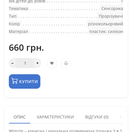
Вік дітей до, років
1
Тематика
Сенсорика
Тип
Прорізувачі
Колір
різнокольоровий
Матеріал
пластик; силікон
660 грн.
КУПИТИ
ОПИС
ХАРАКТЕРИСТИКИ
ВІДГУКИ (0)
КУПУ
Wimzle – корисна і унікальна розвиваюча іграшка 3 в 1