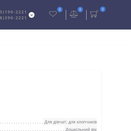
0
0
0
3)190-2221
8)390-2221
Для дівчат; для хлопчиків
Дошкільний вік