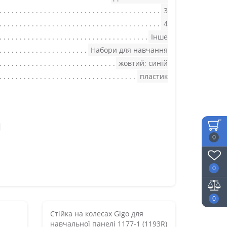
3
4
Інше
Набори для навчання
жовтий; синій
пластик
0
0
0
Стійка на колесах Gigo для
навчальної панелі 1177-1 (1193R)