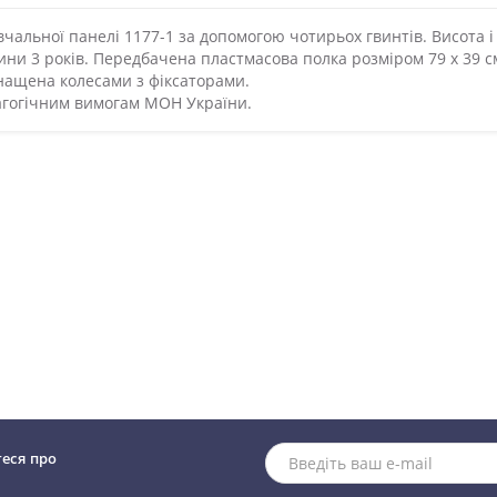
чальної панелі 1177-1 за допомогою чотирьох гвинтів. Висота і
ини 3 років. Передбачена пластмасова полка розміром 79 х 39 с
нащена колесами з фіксаторами.
дагогічним вимогам МОН України.
теся про