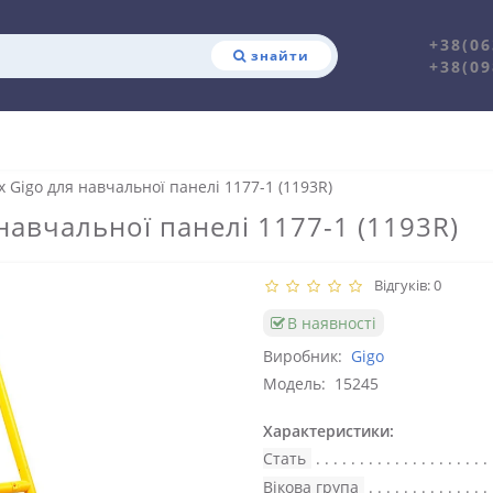
+38(06
знайти
+38(09
х Gigo для навчальної панелі 1177-1 (1193R)
 навчальної панелі 1177-1 (1193R)
Відгуків: 0
В наявності
Виробник:
Gigo
Модель:
15245
Характеристики:
Стать
Вікова група