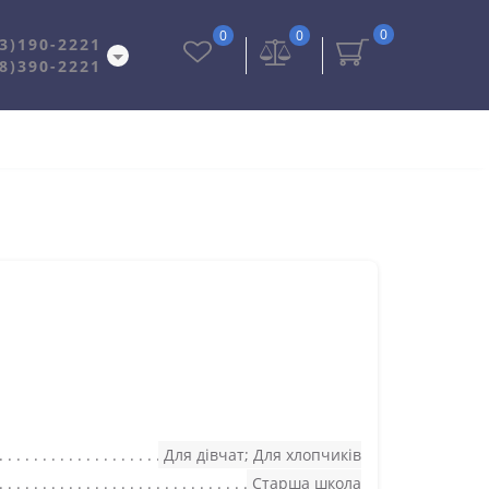
0
0
0
3)190-2221
8)390-2221
Для дівчат; Для хлопчиків
Старша школа