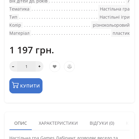
Вік дітей до, років
7
Тематика
Настільна гра
Тип
Настільні ігри
Колір
різнокольоровий
Матеріал
пластик
1 197 грн.
КУПИТИ
ОПИС
ХАРАКТЕРИСТИКИ
ВІДГУКИ (0)
КУПУ
Настільна гра Games Лабіринт дозволяє весело та