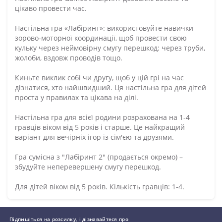
цікаво провести час.
Настільна гра «Лабіринт»: використовуйте навички
зорово-моторної координації, щоб провести свою
кульку через неймовірну смугу перешкод: через труби,
жолоби, вздовж проводів тощо.
Киньте виклик собі чи другу, щоб у цій грі на час
дізнатися, хто найшвидший. Ця настільна гра для дітей
проста у правилах та цікава на ділі.
Настільна гра для всієї родини розрахована на 1-4
гравців віком від 5 років і старше. Це найкращий
варіант для вечірніх ігор із сім'єю та друзями.
Гра сумісна з "Лабіринт 2" (продається окремо) –
збудуйте неперевершену смугу перешкод.
Для дітей віком від 5 років. Кількість гравців: 1-4.
Підпишіться на розсилку, і дізнавайтеся про