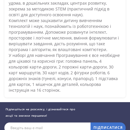
удома, в дошкільних закладах, центрах розвитку,
зокрема за методикою STEM (практичний підхід в
освіті для доступного освоєння наук).
Комплект може зацікавити дитину вивченням
технологій і наук, познайомить із робототехнікою і
програмуванням. Допоможе розвинути інтелект,
просторове і логічне мислення, вміння формулювати і
вирішувати завдання, дасть розуміння, що таке
програма і алгоритм, як влаштовані комп'ютери.
У наборі для навчання Програмування є все необхідне
для цікавої та корисної гри: головна панель, 4
кольорові карти-дороги, 2 порожні карти-дороги, 30
карт маршрутів, 30 карт кодів, 2 фігурки роботів, 6
дорожніх знаків (тунелі, конуси, прапорці), 1 підставка
для карток, 1 мішечок для деталей, кольорова
інструкція на 16 сторінок.
Підпишіться на розсилку, і дізнавайтеся про
акції та знижки першими!
ПІДПИСАТИСЯ