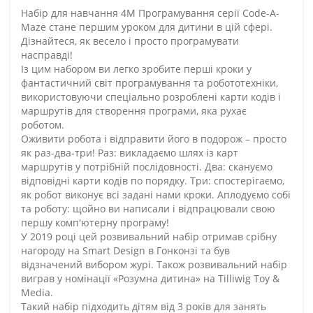
Набір для навчання 4M Програмування серії Code-A-
Maze стане першим уроком для дитини в цій сфері.
Дізнайтеся, як весело і просто програмувати
насправді!
Із цим набором ви легко зробите перші кроки у
фантастичний світ програмування та робототехніки,
використовуючи спеціально розроблені карти кодів і
маршрутів для створення програми, яка рухає
роботом.
Оживити робота і відправити його в подорож – просто
як раз-два-три! Раз: викладаємо шлях із карт
маршрутів у потрібній послідовності. Два: скануємо
відповідні карти кодів по порядку. Три: спостерігаємо,
як робот виконує всі задані нами кроки. Аплодуємо собі
та роботу: щойно ви написали і відпрацювали свою
першу комп'ютерну програму!
У 2019 році цей розвивальний набір отримав срібну
нагороду на Smart Design в Гонконзі та був
відзначений вибором журі. Також розвивальний набір
виграв у номінації «Розумна дитина» на Tilliwig Toy &
Media.
Такий набір підходить дітям від 3 років для занять