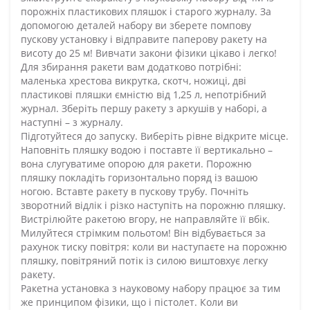
порожніх пластикових пляшок і старого журналу. За
допомогою деталей набору ви зберете помпову
пускову установку і відправите паперову ракету на
висоту до 25 м! Вивчати закони фізики цікаво і легко!
Для збирання ракети вам додатково потрібні:
маленька хрестова викрутка, скотч, ножиці, дві
пластикові пляшки ємністю від 1,25 л, непотрібний
журнал. Зберіть першу ракету з аркушів у наборі, а
наступні – з журналу.
Підготуйтеся до запуску. Виберіть рівне відкрите місце.
Наповніть пляшку водою і поставте її вертикально –
вона слугуватиме опорою для ракети. Порожню
пляшку покладіть горизонтально поряд із вашою
ногою. Вставте ракету в пускову трубу. Почніть
зворотний відлік і різко наступіть на порожню пляшку.
Вистрілюйте ракетою вгору, не направляйте її вбік.
Милуйтеся стрімким польотом! Він відбувається за
рахунок тиску повітря: коли ви наступаєте на порожню
пляшку, повітряний потік із силою виштовхує легку
ракету.
Ракетна установка з науковому набору працює за тим
же принципом фізики, що і пістолет. Коли ви