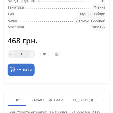
Вік дітей до, років
10
Тематика
Фізика
Тип
Наукові набори
Колір
різнокольоровий
Матеріал
пластик
468 грн.
КУПИТИ
ОПИС
ХАРАКТЕРИСТИКИ
ВІДГУКИ (0)
КУПУ
Змайструйте екоракету з науковому набору від 4М із