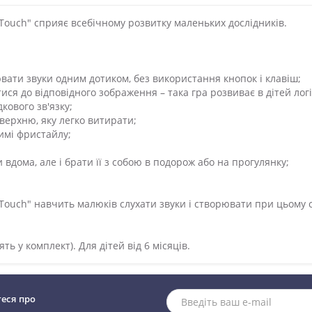
 Touch" сприяє всебічному розвитку маленьких дослідників.
ювати звуки одним дотиком, без використання кнопок і клавіш;
ися до відповідного зображення – така гра розвиває в дітей лог
кового зв'язку;
оверхню, яку легко витирати;
жимі фристайлу;
 вдома, але і брати її з собою в подорож або на прогулянку;
 Touch" навчить малюків слухати звуки і створювати при цьому
ь у комплект). Для дітей від 6 місяців.
теся про