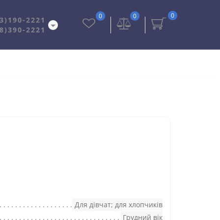
0
0
0
3)190-2221
8)390-2221
Для дівчат; для хлопчиків
Грудний вік