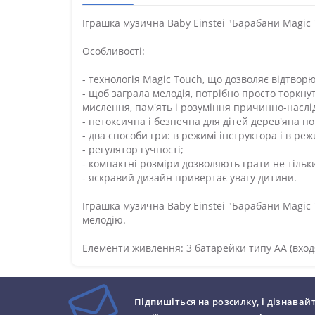
Іграшка музична Baby Einstei "Барабани Magic
Особливості:
- технологія Magic Touch, що дозволяє відтвор
- щоб заграла мелодія, потрібно просто торкнут
мислення, пам'ять і розуміння причинно-наслід
- нетоксична і безпечна для дітей дерев'яна п
- два способи гри: в режимі інструктора і в ре
- регулятор гучності;
- компактні розміри дозволяють грати не тільки
- яскравий дизайн привертає увагу дитини.
Іграшка музична Baby Einstei "Барабани Magic
мелодію.
Елементи живлення: 3 батарейки типу АА (входят
Підпишіться на розсилку, і дізнавай