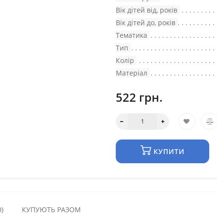
Вік дітей від, років
Вік дітей до, років
Тематика
Тип
Колір
Матеріал
522 грн.
КУПИТИ
)
КУПУЮТЬ РАЗОМ