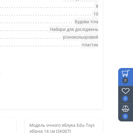
8
10
Будова тіла
Набори для досліджень
різнокольоровий
пластик
0
0
0
Модель очного яблука Edu-Toys
збірна 14 см (SK007)