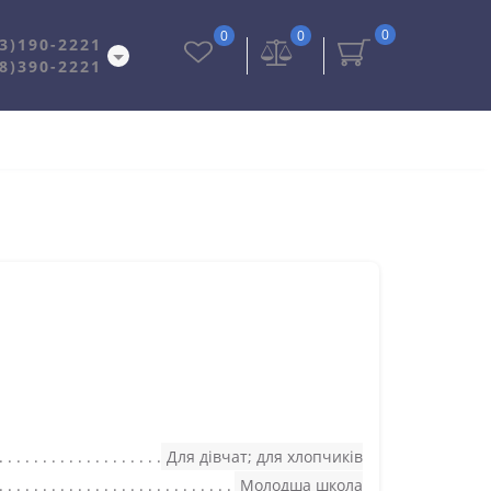
0
0
0
3)190-2221
8)390-2221
Для дівчат; для хлопчиків
Молодша школа