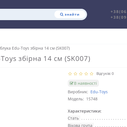
+38(06
знайти
+38(09
лука Edu-Toys збірна 14 см (SK007)
oys збірна 14 см (SK007)
Відгуків: 0
В наявності
Виробник:
Edu-Toys
Модель:
15748
Характеристики:
Стать
Вікова група