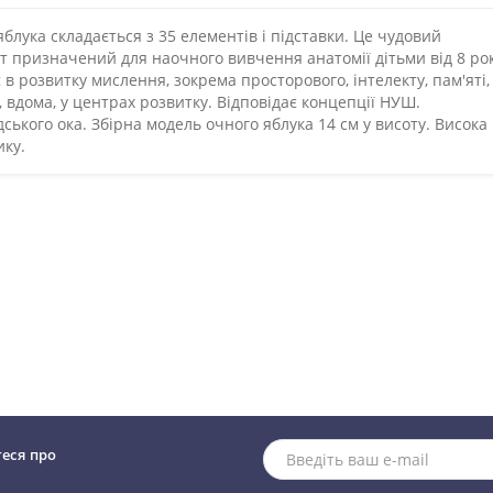
блука складається з 35 елементів і підставки. Це чудовий
ет призначений для наочного вивчення анатомії дітьми від 8 рок
 в розвитку мислення, зокрема просторового, інтелекту, пам'яті,
, вдома, у центрах розвитку. Відповідає концепції НУШ.
дського ока. Збірна модель очного яблука 14 см у висоту. Висока
ику.
теся про