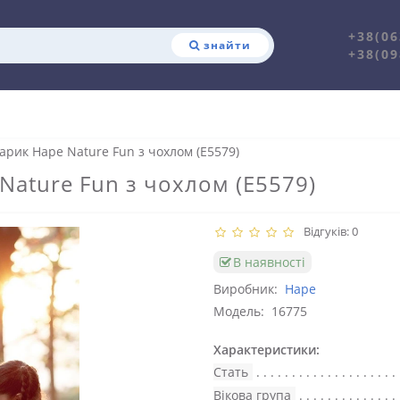
+38(06
знайти
+38(09
рик Hape Nature Fun з чохлом (E5579)
ature Fun з чохлом (E5579)
Відгуків: 0
В наявності
Виробник:
Hape
Модель:
16775
Характеристики:
Стать
Вікова група