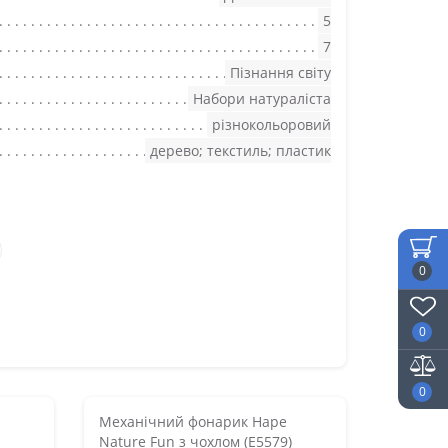
5
7
Пізнання світу
Набори натураліста
різнокольоровий
дерево; текстиль; пластик
0
0
0
Механічний фонарик Hape
Nature Fun з чохлом (E5579)