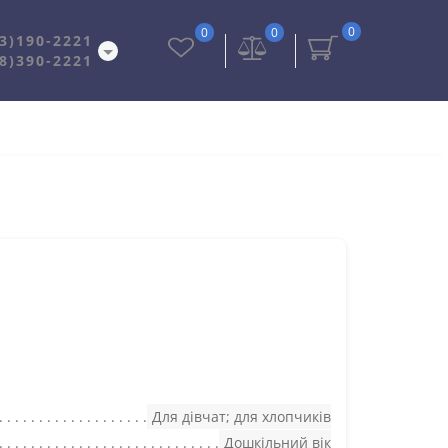
0
0
0
3)190-2221
8)390-2221
Для дівчат; для хлопчиків
Дошкільний вік