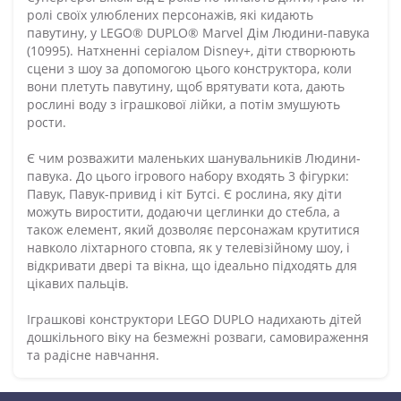
ролі своїх улюблених персонажів, які кидають
павутину, у LEGO® DUPLO® Marvel Дім Людини-павука
(10995). Натхненні серіалом Disney+, діти створюють
сцени з шоу за допомогою цього конструктора, коли
вони плетуть павутину, щоб врятувати кота, дають
рослині воду з іграшкової лійки, а потім змушують
рости.
Є чим розважити маленьких шанувальників Людини-
павука. До цього ігрового набору входять 3 фігурки:
Павук, Павук-привид і кіт Бутсі. Є рослина, яку діти
можуть виростити, додаючи цеглинки до стебла, а
також елемент, який дозволяє персонажам крутитися
навколо ліхтарного стовпа, як у телевізійному шоу, і
відкривати двері та вікна, що ідеально підходять для
цікавих пальців.
Іграшкові конструктори LEGO DUPLO надихають дітей
дошкільного віку на безмежні розваги, самовираження
та радісне навчання.