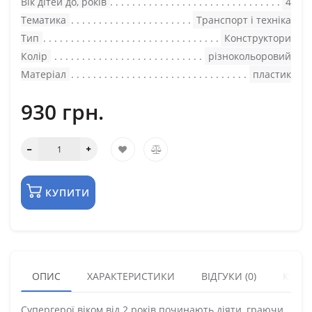
Вік дітей до, років
4
Тематика
Транспорт і техніка
Тип
Конструктори
Колір
різнокольоровий
Матеріал
пластик
930 грн.
КУПИТИ
ОПИС
ХАРАКТЕРИСТИКИ
ВІДГУКИ (0)
КУПУ
Супергерої віком від 2 років починають діяти, граючи