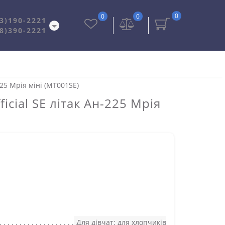
0
0
0
3)190-2221
8)390-2221
25 Мрія міні (MT001SE)
cial SE літак Ан-225 Мрія
Для дівчат; для хлопчиків