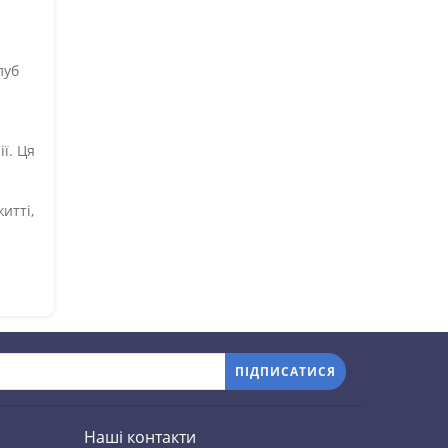
луб
ії. Ця
итті,
ПІДПИСАТИСЯ
Наші контакти