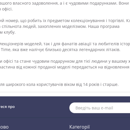
вашого власного задоволення, а і є чудовими подарунками. Вони
офісі.
й номер, що робить їх предметом колекціонування і торгівлі. К
а спільнота людей, захоплених моделізмом. Наша програма
м клубу.
екціонерів моделей, так і для фанатів авіації та любителів істор
 Time, яка вже налічує близько десятка легендарних літаків.
 офісі та стане чудовим подарунком для тієї людини у вашому ж
А частина від кожної проданої моделі передається на відновлення
я широкого кола користувачів віком від 14 років і старше.
теся про
ково
Категорії