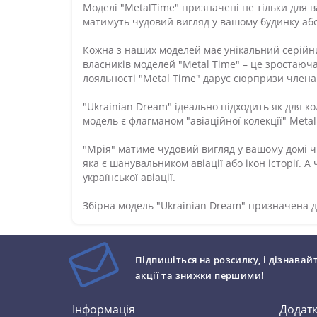
Моделі "MetalTime" призначені не тільки для 
матимуть чудовий вигляд у вашому будинку або 
Кожна з наших моделей має унікальний серійни
власників моделей "Metal Time" – це зростаюч
лояльності "Metal Time" дарує сюрпризи члена
"Ukrainian Dream" ідеально підходить як для кол
модель є флагманом "авіаційної колекції" Metal
"Мрія" матиме чудовий вигляд у вашому домі чи
яка є шанувальником авіації або ікон історії. 
української авіації.
Збірна модель "Ukrainian Dream" призначена дл
Підпишіться на розсилку, і дізнавай
акції та знижки першими!
Інформація
Додат