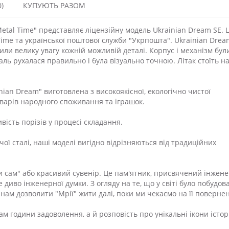
)
КУПУЮТЬ РАЗОМ
Metal Time" представляє ліцензійну модель Ukrainian Dream SE. 
Time та української поштової служби "Укрпошта". Ukrainian Drea
или велику увагу кожній можливій деталі. Корпус і механізм бул
ль рухалася правильно і була візуально точною. Літак стоїть н
inian Dream" виготовлена з високоякісної, екологічно чистої
оварів народного споживання та іграшок.
ість порізів у процесі складання.
ої сталі, наші моделі вигідно відрізняються від традиційних
и сам" або красивий сувенір. Це пам'ятник, присвячений інжене
е диво інженерної думки. З огляду на те, що у світі було побудов
 нам дозволити "Мрії" жити далі, поки ми чекаємо на її поверне
 години задоволення, а й розповість про унікальні ікони історі