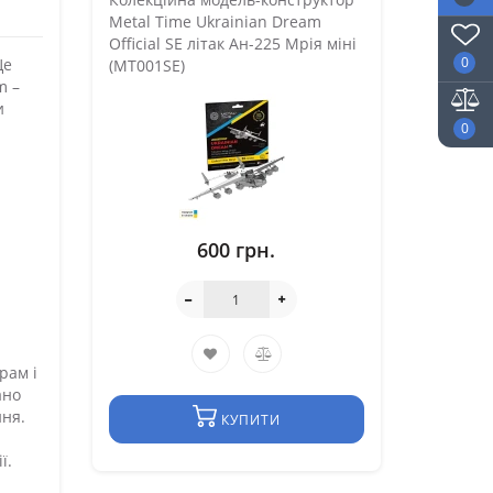
Metal Time Ukrainian Dream
Official SE літак Ан-225 Мрія міні
0
Це
(MT001SE)
m –
и
0
а
600 грн.
рам і
ано
ння.
КУПИТИ
ї.