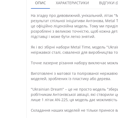
ОПИС
ХАРАКТЕРИСТИКИ
ВІДГУКИ (0
На згадку про дивовижний, унікальний, літак "
результат спільної ініціативи Антонова, Metal 
це офіційно ліцензійна модель. Тому ми приділ
розроблені з великою точністю, щоб кожна дета
підставці і може бути легко знятий.
Як і всі збірні набори Metal Time, модель "Ukra
неіржавкої сталі, схваленої для виробництва т
Точне лазерне різання набору виключає можлив
Виготовлені з матової та полірованої нержавіюч
моделей, зроблених із пластику або дерева.
"Ukrainian Dream" – це не просто модель "збер
робітникам Антонівської авіації, які створили ц
лише 1 літак AN-225, ця модель дає можливість
Складання наших моделей не тільки принесе вам