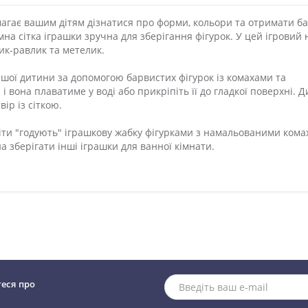
агає вашим дітям дізнатися про форми, кольори та отримати ба
на сітка іграшки зручна для зберігання фігурок. У цей ігровий 
ник-равлик та метелик.
шої дитини за допомогою барвистих фігурок із комахами та
 вона плаватиме у воді або прикріпіть її до гладкої поверхні. 
ір із сіткою.
діти "годують" іграшкову жабку фігурками з намальованими кома
а зберігати інші іграшки для ванної кімнати.
теся про