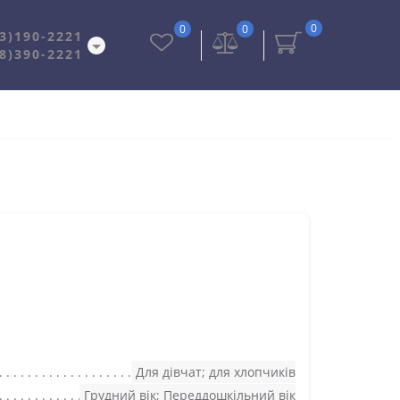
0
0
0
3)190-2221
8)390-2221
Для дівчат; для хлопчиків
Грудний вік; Переддошкільний вік