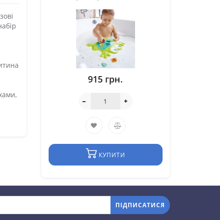
зові
набір
Дитина
915 грн.
хами,
КУПИТИ
ПІДПИСАТИСЯ