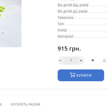
Вік дітей від, років
Вік дітей до, років
Тематика
Тип
Колір
Матеріал
915 грн.
КУПИТИ
)
КУПУЮТЬ РАЗОМ