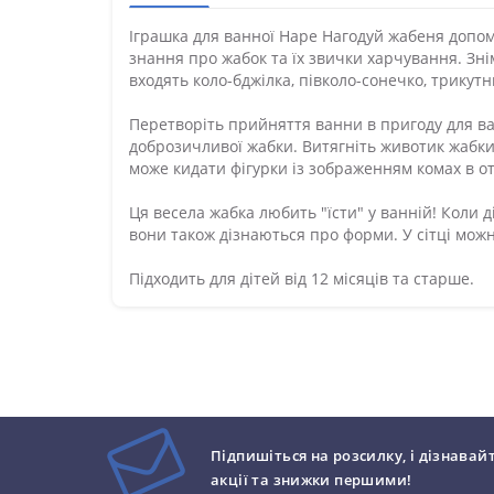
Іграшка для ванної Hape Нагодуй жабеня допом
знання про жабок та їх звички харчування. Знім
входять коло-бджілка, півколо-сонечко, трикут
Перетворіть прийняття ванни в пригоду для ва
доброзичливої жабки. Витягніть животик жабки і
може кидати фігурки із зображенням комах в отв
Ця весела жабка любить "їсти" у ванній! Коли 
вони також дізнаються про форми. У сітці можн
Підходить для дітей від 12 місяців та старше.
Підпишіться на розсилку, і дізнавай
акції та знижки першими!