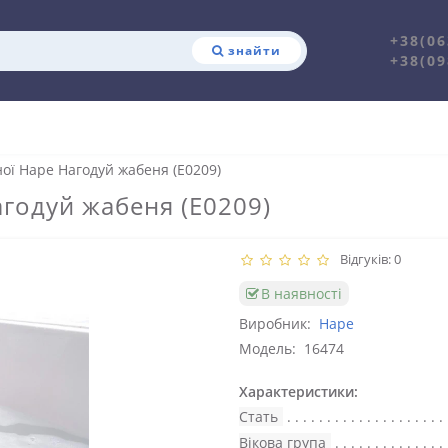
+38(06
знайти
+38(09
ної Hape Нагодуй жабеня (E0209)
агодуй жабеня (E0209)
Відгуків: 0
В наявності
Виробник:
Hape
Модель:
16474
Характеристики:
Стать
Вікова група