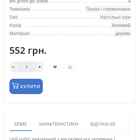
Вік дітей до, років
4
Тематика
Пазли і головоломки
Тип
Настільні ігри
Колір
бежевий
Матеріал
дерево
552 грн.
КУПИТИ
ОПИС
ХАРАКТЕРИСТИКИ
ВІДГУКИ (0)
КУПУ
Цей набір виконаний з високоякісної деревини і