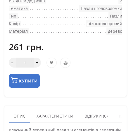
Вік дітей до, років
2
Тематика
Пазли і головоломки
Тип
Пазли
Колір
різнокольоровий
Матеріал
дерево
261 грн.
КУПИТИ
ОПИС
ХАРАКТЕРИСТИКИ
ВІДГУКИ (0)
КУПУ
Класичний дерев'яний пазл з 9 елементів в дерев'яній