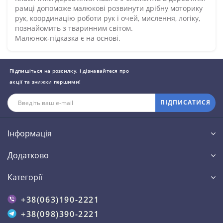
рамці допоможе малюкові розвинути дрібну моторику
рук, координацію роботи рук і очей, мислення, логіку,
познайомить з тваринним світом.
Малюнок-підказка є на основі.
Підпишіться на розсилку, і дізнавайтеся про
акції та знижки першими!
ПІДПИСАТИСЯ
Інформація
Додатково
Категорії
+38(063)190-2221
+38(098)390-2221