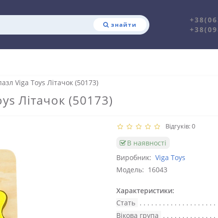
+38(06
знайти
+38(09
азл Viga Toys Літачок (50173)
oys Літачок (50173)
Відгуків: 0
В наявності
Виробник:
Viga Toys
Модель:
16043
Характеристики:
Стать
Вікова група