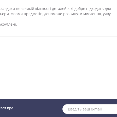
завдяки невеликій кількості деталей, які добре підходять для
льори, форми предметів, допоможе розвинути мислення, уяву,
акруглені.
теся про