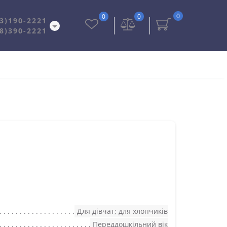
0
0
0
3)190-2221
8)390-2221
Для дівчат; для хлопчиків
Переддошкільний вік