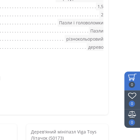
1,5
2
Пазли і головоломки
Пазли
різнокольоровий
дерево
0
0
0
Дерев'яний мініпазл Viga Toys
Літачок (50173)