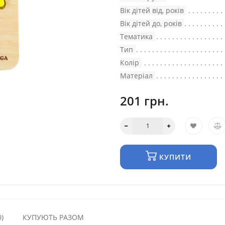
Вік дітей від, років
Вік дітей до, років
Тематика
Тип
Колір
Матеріал
201 грн.
КУПИТИ
)
КУПУЮТЬ РАЗОМ