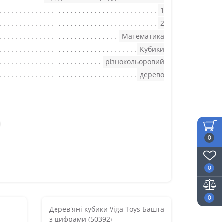
1
2
Математика
Кубики
різнокольоровий
дерево
0
0
0
Дерев'яні кубики Viga Toys Башта
з цифрами (50392)