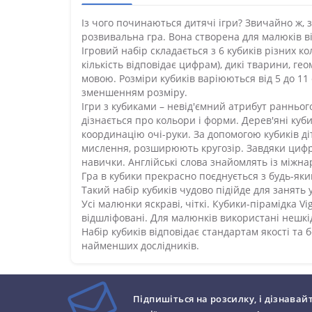
Із чого починаються дитячі ігри? Звичайно ж, з
розвивальна гра. Вона створена для малюків ві
Ігровий набір складається з 6 кубиків різних ко
кількість відповідає цифрам), дикі тварини, ге
мовою. Розміри кубиків варіюються від 5 до 11
зменшенням розміру.
Ігри з кубиками – невід'ємний атрибут ранньо
дізнається про кольори і форми. Дерев'яні ку
координацію очі-руки. За допомогою кубиків д
мислення, розширюють кругозір. Завдяки циф
навички. Англійські слова знайомлять із міжн
Гра в кубики прекрасно поєднується з будь-яки
Такий набір кубиків чудово підійде для занять 
Усі малюнки яскраві, чіткі. Кубики-пірамідка V
відшліфовані. Для малюнків використані нешкі
Набір кубиків відповідає стандартам якості та 
найменших дослідників.
Підпишіться на розсилку, і дізнавай