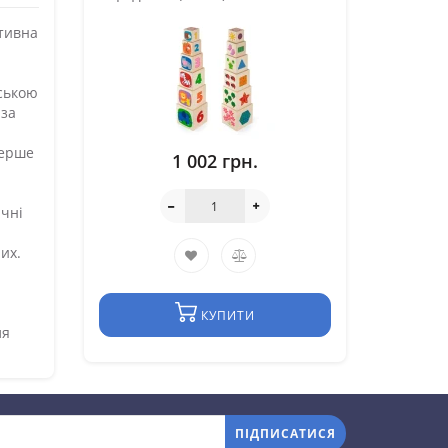
ктивна
йською
 за
перше
1 002 грн.
чні
их.
КУПИТИ
ля
ПІДПИСАТИСЯ