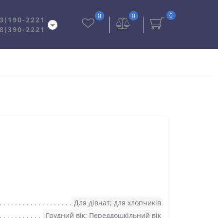
0
0
0
3)190-2221
8)390-2221
Для дівчат; для хлопчиків
Грудний вік; Переддошкільний вік