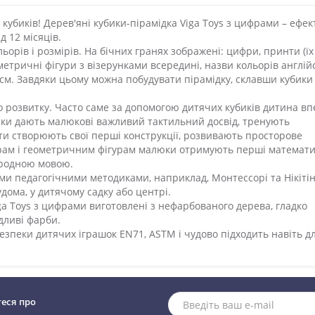
 кубиків! Дерев'яні кубики-пірамідка Viga Toys з цифрами – ефе
д 12 місяців.
льорів і розмірів. На бічних гранях зображені: цифри, принти (їх
ометричні фігури з візерунками всередині, назви кольорів англі
 см. Завдяки цьому можна побудувати пірамідку, склавши кубики
го розвитку. Часто саме за допомогою дитячих кубиків дитина в
бики дають малюкові важливий тактильний досвід, тренують
іти створюють свої перші конструкції, розвивають просторове
рам і геометричним фігурам малюки отримують перші математи
ародною мовою.
ми педагогічними методиками, наприклад, Монтессорі та Нікітін
удома, у дитячому садку або центрі.
iga Toys з цифрами виготовлені з нефарбованого дерева, гладко
дливі фарби.
безпеки дитячих іграшок EN71, ASTM і чудово підходить навіть д
теся про