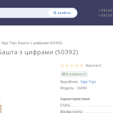
+38(06
знайти
+38(09
 Viga Toys Башта з цифрами (50392)
 Башта з цифрами (50392)
Відгуків: 0
В наявності
Виробник:
Viga Toys
Модель:
16090
Характеристики:
Стать
Вікова група