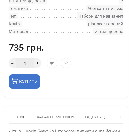
Вік дітей до, років
7
Тематика
Абетка та письмо
Тип
Набори для навчання
Колір
різнокольоровий
Матеріал
метал; дерево
735 грн.
КУПИТИ
ОПИС
ХАРАКТЕРИСТИКИ
ВІДГУКИ (0)
КУПУ
Діти з 3 років будуть з інтересом вивчати англійський