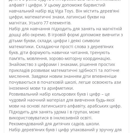
алфавіт і цифри. У цьому допоможе барвистий
навчальний набір від Viga Toys. Він містить дерев'яні
цифри, математичні знаки, латинські букви на
магнітах. Усього 77 елементів.
Набір для навчання підходить для занять на магнітній
дошці або окремо. В ігровій формі допоможе вивчити з
дітьми букви, склади, цифри і деякі символи
математики. Складаючи прості слова з дерев'яних
букв, діти формують навички читання, тренують
пам'ять, мовлення, зорово-моторну координацію.
Знайомство з цифрами і знаками, рішення простих
прикладів розвиває математичні здібності та логічне
мислення. Завдяки новим знанням діти впевненіше
почуваються в початковій школі, легше освоюють ази
іноземної мови та арифметики.
Розвивальний набір кольорових букв і цифр – це
чудовий наочний матеріал для вивчення будь-якої
мови на основі латинського алфавіту, арабських цифр.
Підходить для занять удома і в групах, може
використовуватися в інклюзивній освіті.
Рекомендований для дитячих садків, школи.
Набір дерев'яних букв і цифр упакований у зручну для