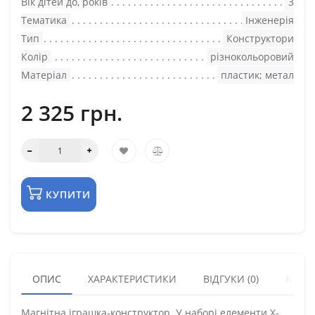
Вік дітей до, років
3
Тематика
Інженерія
Тип
Конструктори
Колір
різнокольоровий
Матеріал
пластик; метал
2 325 грн.
КУПИТИ
ОПИС
ХАРАКТЕРИСТИКИ
ВІДГУКИ (0)
КУПУ
Магнітна іграшка-конструктор. У наборі елементи Х-