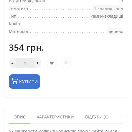
Вік дітей до, років
3
Тематика
Пізнання світу
Тип
Рамки-вкладиші
Колір
Матеріал
дерево
354 грн.
КУПИТИ
ОПИС
ХАРАКТЕРИСТИКИ
ВІДГУКИ (0)
КУПУ
Як зацікавити малюків корисною грою? Дайте їм для