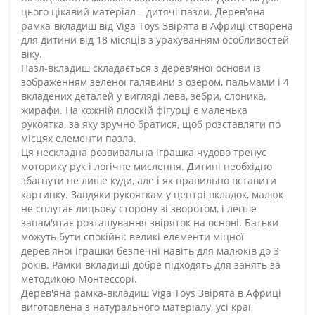
цього цікавий матеріал – дитячі пазли. Дерев'яна
рамка-вкладиш від Viga Toys Звірята в Африці створена
для дитини від 18 місяців з урахуванням особливостей
віку.
Пазл-вкладиш складається з дерев'яної основи із
зображенням зеленої галявини з озером, пальмами і 4
вкладених деталей у вигляді лева, зебри, слоника,
жирафи. На кожній плоскій фігурці є маленька
рукоятка, за яку зручно братися, щоб розставляти по
місцях елементи пазла.
Ця нескладна розвивальна іграшка чудово тренує
моторику рук і логічне мислення. Дитині необхідно
збагнути не лише куди, але і як правильно вставити
картинку. Завдяки рукояткам у центрі вкладок, малюк
не сплутає лицьову сторону зі зворотом, і легше
запам'ятає розташування звіряток на основі. Батьки
можуть бути спокійні: великі елементи міцної
дерев'яної іграшки безпечні навіть для малюків до 3
років. Рамки-вкладиші добре підходять для занять за
методикою Монтессорі.
Дерев'яна рамка-вкладиш Viga Toys Звірята в Африці
виготовлена з натурального матеріалу, усі краї