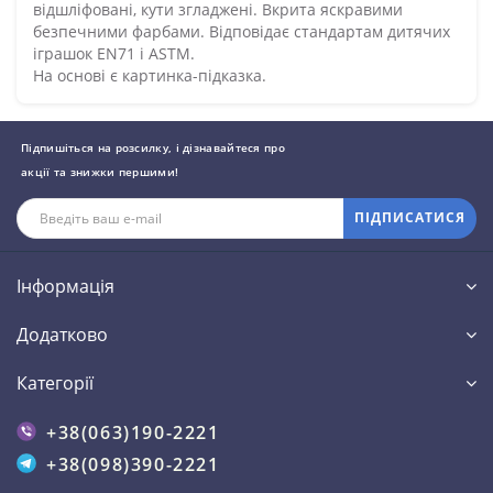
відшліфовані, кути згладжені. Вкрита яскравими
безпечними фарбами. Відповідає стандартам дитячих
іграшок EN71 і ASTM.
На основі є картинка-підказка.
Підпишіться на розсилку, і дізнавайтеся про
акції та знижки першими!
ПІДПИСАТИСЯ
Інформація
Додатково
Категорії
+38(063)190-2221
+38(098)390-2221