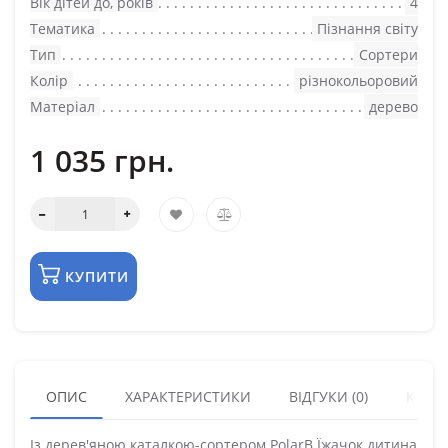
Вік дітей до, років
4
Тематика
Пізнання світу
Тип
Сортери
Колір
різнокольоровий
Матеріал
дерево
1 035 грн.
КУПИТИ
ОПИС
ХАРАКТЕРИСТИКИ
ВІДГУКИ (0)
КУПУ
Із дерев'яною каталкою-сортером PolarB Їжачок дитина