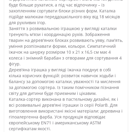
буде більше рухатися, а під час відпочинку – із
захопленням сортувати блоки різних форм. Каталка
підійде малюкам переддошкільного віку від 18 місяців
для рухливих ігор.
Заняття з розвивальною іграшкою у вигляді каталки
тренують м'язи і координацію рухів. Зображення
тварин на дерев'яних блоках розвивають уяву, пам'ять,
уміння розпізнавати форми, кольори. Симпатичний
їжачок на шнурку розміром 10 х 21 х 16,5 см має 4
колеса і знімний барабан з отворами для сортування 4
фігур.
Дерев'яна іграшка у вигляді їжачка поєднує в собі
кілька корисних функцій: розвиток навичок ходьби і
балансу за допомогою каталки, уважності та мислення
за допомогою сортера. Із таким помічником пізнання
світу для дитини буде приємним і цікавим.
Каталка-сортер виконана в пастельному дизайні, як і
всі розвивальні дерев'яні іграшки із серії PolarB. Для
виготовлення використані якісні матеріали: деревина і
гіпоалергенна фарба. Уся продукція відповідає
європейському EN71 і американському ASTM
сертифікатам якості.